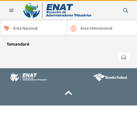
Ir
Busca
para
o
conteúdo.
Área Nacional
Área Internacional
|
Ir
para
Tamandaré
a
Ações
Enviar
do
navegação
documento