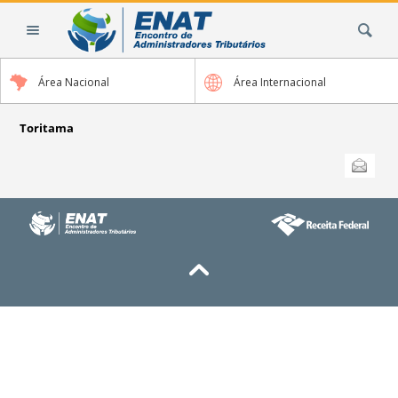
Ir
Busca
para
o
conteúdo.
Área Nacional
Área Internacional
|
Ir
para
Toritama
a
Ações
Enviar
do
navegação
documento