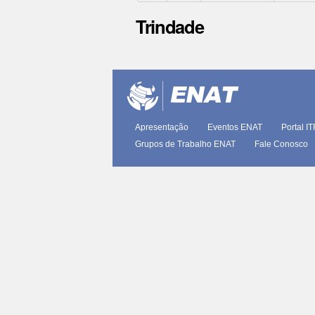
Trindade
Ações
do
documento
Apresentação
Eventos ENAT
Portal I
Grupos de Trabalho ENAT
Fale Conosco