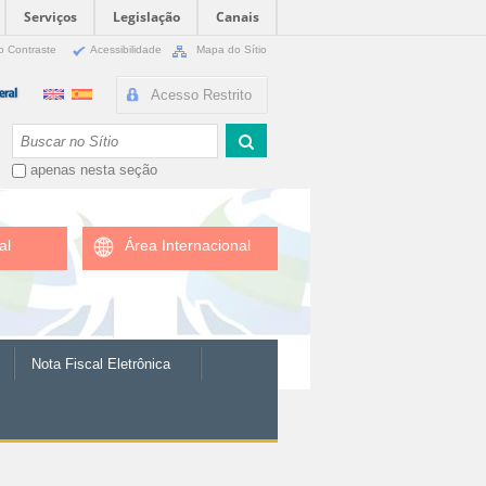
Serviços
Legislação
Canais
o Contraste
Acessibilidade
Mapa do Sítio
Acesso Restrito
Busca
apenas nesta seção
al
Área Internacional
Nota Fiscal Eletrônica