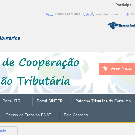
Participe
Ir para o conteúdo
Tamanho da Fonte
Alt
Área Nacion
Portal ITR
Portal SINTER
Reforma Tributária do Consumo
Grupos de Trabalho ENAT
Fale Conosco
dade