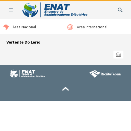
Ir
Busca
para
o
conteúdo.
Área Nacional
Área Internacional
|
Ir
para
Vertente Do Lério
a
Ações
Enviar
do
navegação
documento