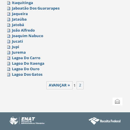
Itaquitinga
Jaboatão Dos Guararapes
Jaqueira
Jataúba
Jatobá
João Alfredo
Joaquim Nabuco
Jucati
Jupi
Jurema
Lagoa Do Carro
Lagoa Do Itaenga
Lagoa Do Ouro
Lagoa Dos Gatos
AVANÇAR »
1
2
Ações
Enviar
do
documento