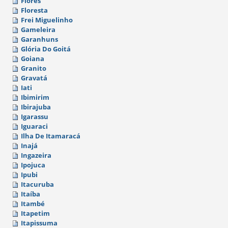
Flores
Floresta
Frei Miguelinho
Gameleira
Garanhuns
Glória Do Goitá
Goiana
Granito
Gravatá
Iati
Ibimirim
Ibirajuba
Igarassu
Iguaraci
Ilha De Itamaracá
Inajá
Ingazeira
Ipojuca
Ipubi
Itacuruba
Itaíba
Itambé
Itapetim
Itapissuma