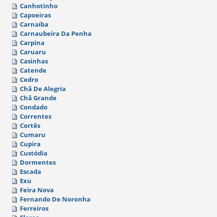
Canhotinho
Capoeiras
Carnaíba
Carnaubeira Da Penha
Carpina
Caruaru
Casinhas
Catende
Cedro
Chã De Alegria
Chã Grande
Condado
Correntes
Cortês
Cumaru
Cupira
Custódia
Dormentes
Escada
Exu
Feira Nova
Fernando De Noronha
Ferreiros