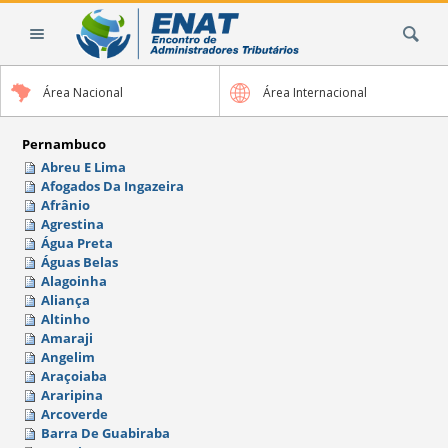
Ir
Busca
para
o
conteúdo.
Área Nacional
Área Internacional
|
Ir
para
Pernambuco
a
Abreu E Lima
Afogados Da Ingazeira
navegação
Afrânio
Agrestina
Água Preta
Águas Belas
Alagoinha
Aliança
Altinho
Amaraji
Angelim
Araçoiaba
Araripina
Arcoverde
Barra De Guabiraba