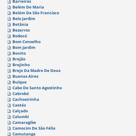
Barreiros
Belém De Maria
Belém De São Francisco
Belo Jardim
Betânia
Bezerros
Bodocó
Bom Conselho
Bom Jardim
Bonito
Brejão
Brejinho
Brejo Da Madre De Deus
Buenos Aires
Buíque
Cabo De Santo Agostinho
Cabrobó
Cachoeirinha
Caetés
Calçado
Calumbi
Camaragibe
Camocim De São Félix
Camutanga