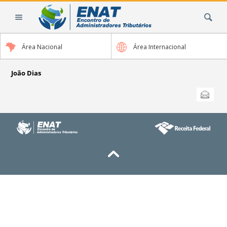
Ir
Busca
para
o
conteúdo.
Área Nacional
Área Internacional
|
Ir
para
João Dias
a
Ações
Enviar
do
navegação
documento