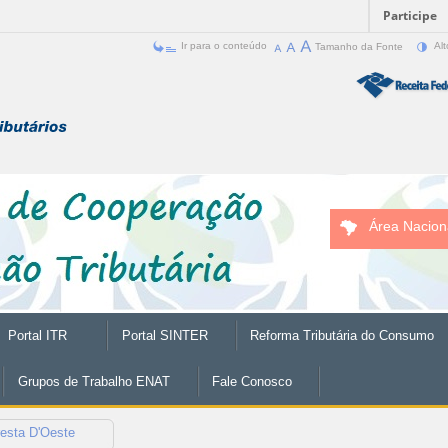
Participe
Ir para o conteúdo
Tamanho da Fonte
Alt
Área Nacion
Portal ITR
Portal SINTER
Reforma Tributária do Consumo
Grupos de Trabalho ENAT
Fale Conosco
resta D'Oeste