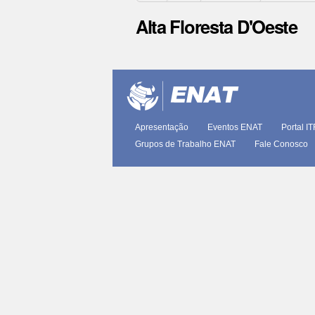
Alta Floresta D'Oeste
Ações
do
documento
Apresentação
Eventos ENAT
Portal I
Grupos de Trabalho ENAT
Fale Conosco