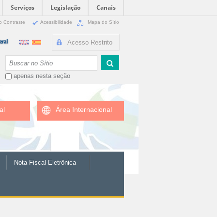
Serviços
Legislação
Canais
o Contraste
Acessibilidade
Mapa do Sítio
Acesso Restrito
Busca
apenas nesta seção
al
Área Internacional
Nota Fiscal Eletrônica