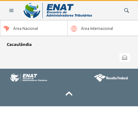
Ir
Busca
para
o
conteúdo.
Área Nacional
Área Internacional
|
Ir
para
Cacaulândia
a
Ações
Enviar
do
navegação
documento