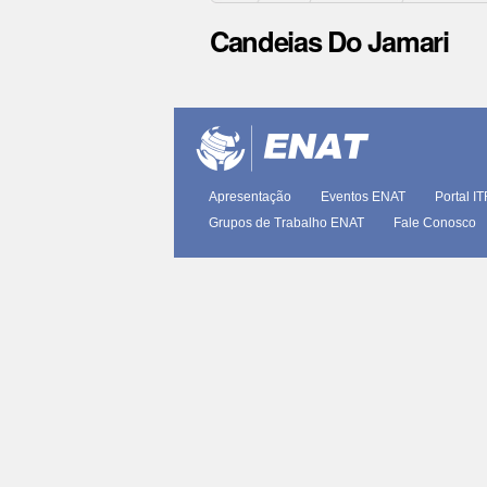
Candeias Do Jamari
Ações
do
documento
Apresentação
Eventos ENAT
Portal I
Grupos de Trabalho ENAT
Fale Conosco