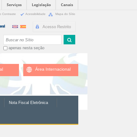
Serviços
Legislação
Canais
o Contraste
Acessibilidade
Mapa do Sítio
Acesso Restrito
Busca
apenas nesta seção
al
Área Internacional
Nota Fiscal Eletrônica