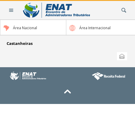
Ir
Busca
para
o
conteúdo.
Área Nacional
Área Internacional
|
Ir
para
Castanheiras
a
Ações
Enviar
do
navegação
documento