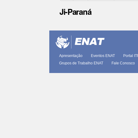
Ji-Paraná
Ações
do
documento
Apresentação
Eventos ENAT
Portal I
Grupos de Trabalho ENAT
Fale Conosco