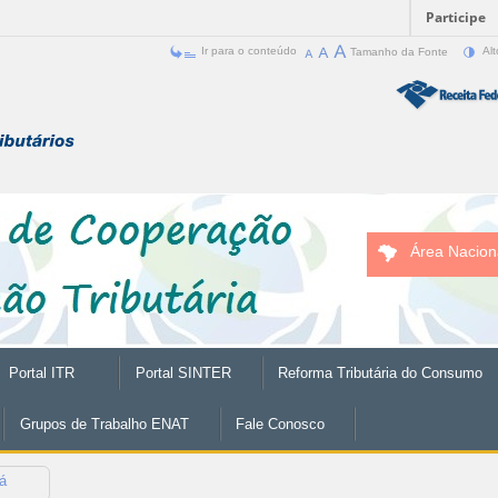
Participe
Ir para o conteúdo
Tamanho da Fonte
Alt
Área Nacion
Portal ITR
Portal SINTER
Reforma Tributária do Consumo
Grupos de Trabalho ENAT
Fale Conosco
ná