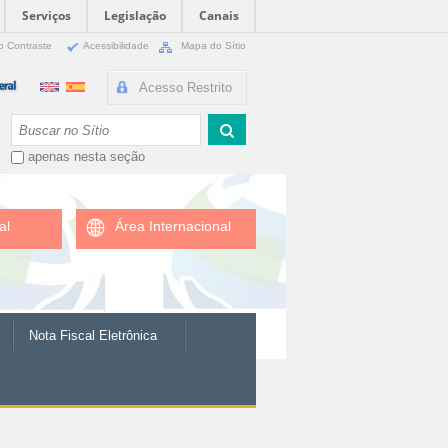
Serviços
Legislação
Canais
o Contraste
Acessibilidade
Mapa do Sítio
Acesso Restrito
Busca
apenas nesta seção
al
Área Internacional
Nota Fiscal Eletrônica