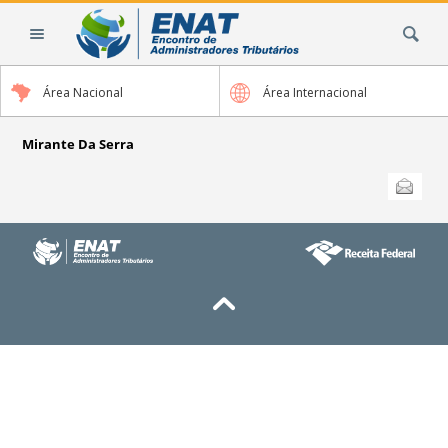
Ir
Busca
para
o
conteúdo.
Área Nacional
Área Internacional
|
Ir
para
Mirante Da Serra
a
Ações
Enviar
do
navegação
documento