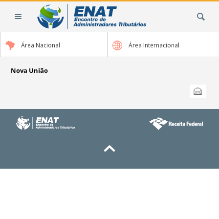
Ir
Busca
para
o
conteúdo.
Área Nacional
Área Internacional
|
Ir
para
Nova União
a
Ações
Enviar
do
navegação
documento