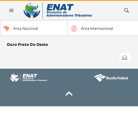
Ir
Busca
para
o
conteúdo.
Área Nacional
Área Internacional
|
Ir
para
Ouro Preto Do Oeste
a
Ações
Enviar
do
navegação
documento