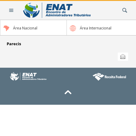
Ir
Busca
para
o
conteúdo.
Área Nacional
Área Internacional
|
Ir
para
Parecis
a
Ações
Enviar
do
navegação
documento