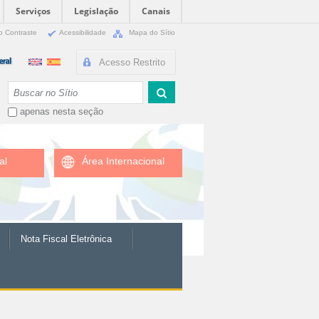
Serviços
Legislação
Canais
o Contraste
Acessibilidade
Mapa do Sítio
Acesso Restrito
Busca
apenas nesta seção
al
Área Internacional
Nota Fiscal Eletrônica