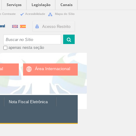
Serviços
Legislação
Canais
o Contraste
Acessibilidade
Mapa do Sítio
Acesso Restrito
Busca
apenas nesta seção
al
Área Internacional
Nota Fiscal Eletrônica