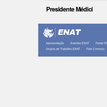
Presidente Médici
Ações
do
documento
Apresentação
Eventos ENAT
Portal I
Grupos de Trabalho ENAT
Fale Conosco