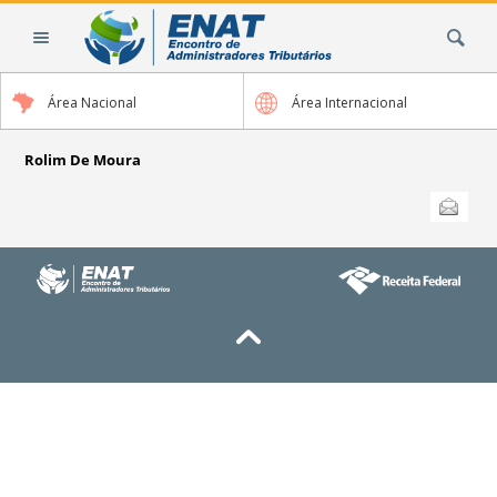
Ir
Busca
para
o
conteúdo.
Área Nacional
Área Internacional
|
Ir
para
Rolim De Moura
a
Ações
Enviar
do
navegação
documento