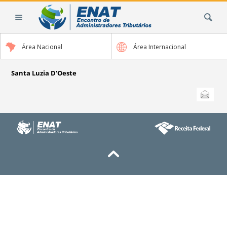
Ir
Busca
para
o
conteúdo.
Área Nacional
Área Internacional
|
Ir
para
Santa Luzia D'Oeste
a
Ações
Enviar
do
navegação
documento