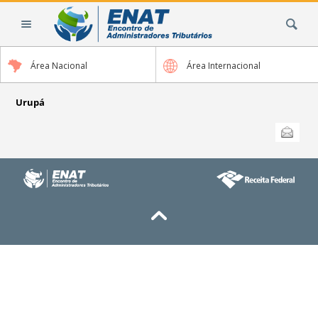
Ir
Busca
para
o
conteúdo.
Área Nacional
Área Internacional
|
Ir
para
Urupá
a
Ações
Enviar
do
navegação
documento