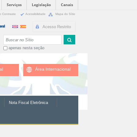
Serviços
Legislação
Canais
o Contraste
Acessibilidade
Mapa do Sítio
Acesso Restrito
Busca
apenas nesta seção
al
Área Internacional
Nota Fiscal Eletrônica