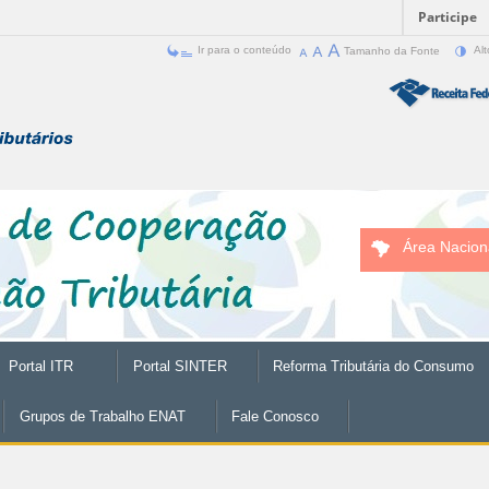
Participe
Ir para o conteúdo
Tamanho da Fonte
Alt
Área Nacion
Portal ITR
Portal SINTER
Reforma Tributária do Consumo
Grupos de Trabalho ENAT
Fale Conosco