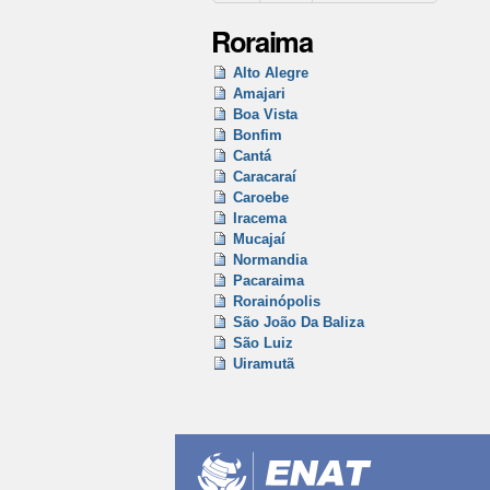
Roraima
Alto Alegre
Amajari
Boa Vista
Bonfim
Cantá
Caracaraí
Caroebe
Iracema
Mucajaí
Normandia
Pacaraima
Rorainópolis
São João Da Baliza
São Luiz
Uiramutã
Ações
do
documento