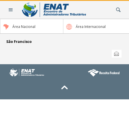
Ir
Busca
para
o
conteúdo.
Área Nacional
Área Internacional
|
Ir
para
São Francisco
a
Ações
Enviar
do
navegação
documento