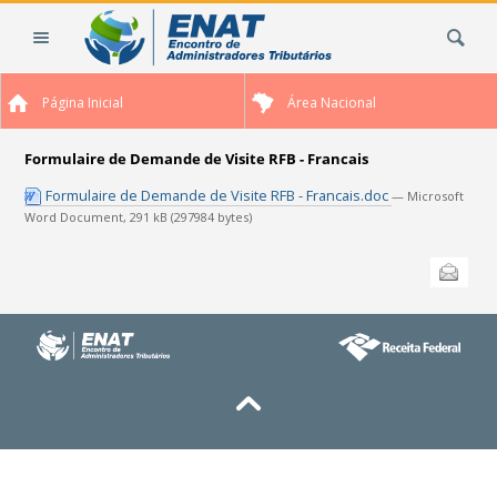
Ir
Busca
para
o
conteúdo.
Página Inicial
Área Nacional
|
Ir
para
Formulaire de Demande de Visite RFB - Francais
a
Formulaire de Demande de Visite RFB - Francais.doc
— Microsoft
navegação
Word Document, 291 kB (297984 bytes)
Ações
Enviar
do
documento