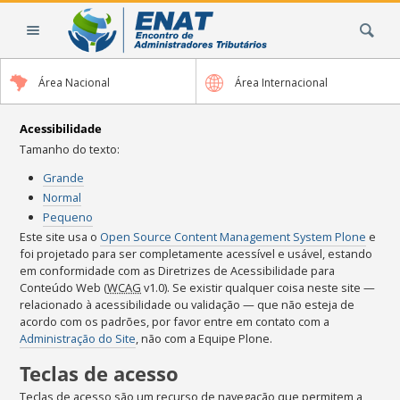
Ir
Busca
para
o
conteúdo.
Área Nacional
Área Internacional
|
Ir
para
Acessibilidade
a
Tamanho do texto:
navegação
Grande
Normal
Pequeno
Este site usa o
Open Source Content Management System Plone
e
foi projetado para ser completamente acessível e usável, estando
em conformidade com as Diretrizes de Acessibilidade para
Conteúdo Web (
WCAG
v1.0). Se existir qualquer coisa neste site —
relacionado à acessibilidade ou validação — que não esteja de
acordo com os padrões, por favor entre em contato com a
Administração do Site
, não com a Equipe Plone.
Teclas de acesso
Teclas de acesso são um recurso de navegação que permitem a