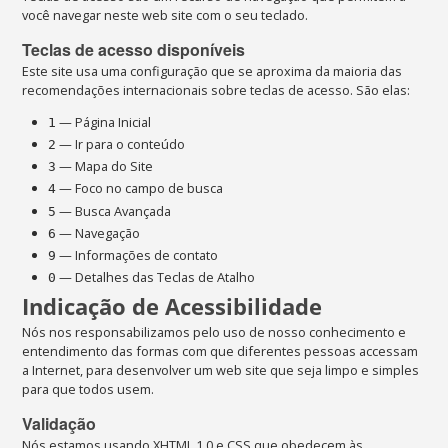
você navegar neste web site com o seu teclado.
Teclas de acesso disponíveis
Este site usa uma configuração que se aproxima da maioria das
recomendações internacionais sobre teclas de acesso. São elas:
— Página Inicial
1
— Ir para o conteúdo
2
— Mapa do Site
3
— Foco no campo de busca
4
— Busca Avançada
5
— Navegação
6
— Informações de contato
9
— Detalhes das Teclas de Atalho
0
Indicação de Acessibilidade
Nós nos responsabilizamos pelo uso de nosso conhecimento e
entendimento das formas com que diferentes pessoas accessam
a Internet, para desenvolver um web site que seja limpo e simples
para que todos usem.
Validação
Nós estamos usando
XHTML
1.0 e
CSS
que obedecem às