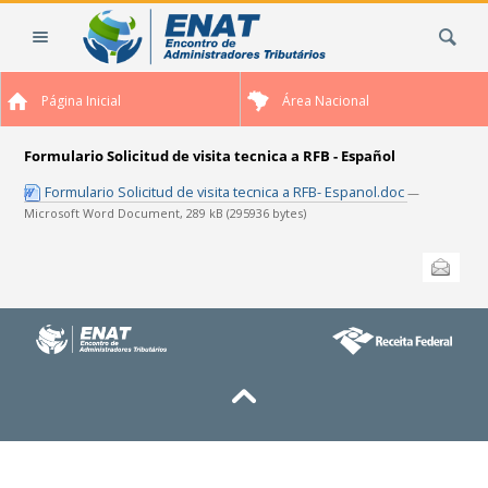
Ir
Busca
para
o
conteúdo.
Página Inicial
Área Nacional
|
Ir
para
Formulario Solicitud de visita tecnica a RFB - Español
a
Formulario Solicitud de visita tecnica a RFB- Espanol.doc
—
navegação
Microsoft Word Document, 289 kB (295936 bytes)
Ações
Enviar
do
documento