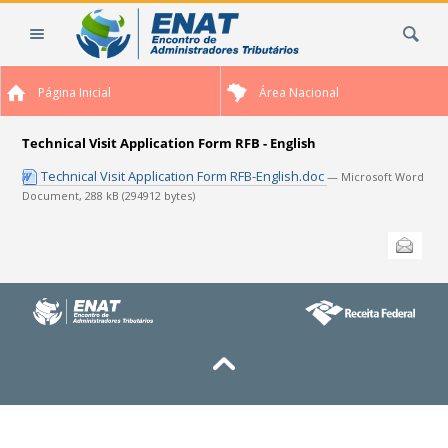
Ir
Busca
para
o
conteúdo.
Página Inicial
Área Nacional
|
Ir
para
Technical Visit Application Form RFB - English
a
Technical Visit Application Form RFB-English.doc
— Microsoft Word
navegação
Document, 288 kB (294912 bytes)
Ações
Enviar
do
documento