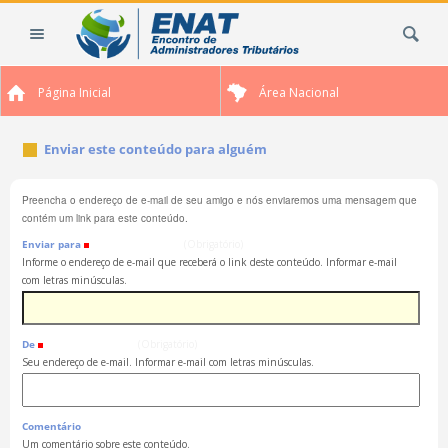
Ir
Busca
para
o
conteúdo.
Página Inicial
Área Nacional
|
Ir
para
Enviar este conteúdo para alguém
a
navegação
Preencha o endereço de e-mail de seu amigo e nós enviaremos uma mensagem que
contém um link para este conteúdo.
Enviar para
(Obrigatório)
Informe o endereço de e-mail que receberá o link deste conteúdo. Informar e-mail
com letras minúsculas.
De
(Obrigatório)
Seu endereço de e-mail. Informar e-mail com letras minúsculas.
Comentário
Um comentário sobre este conteúdo.