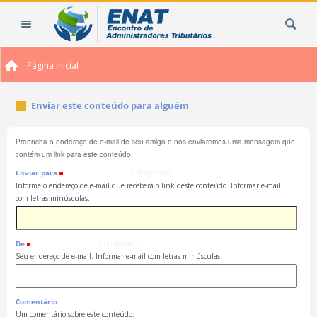
Ir
Busca
para
o
conteúdo.
Página Inicial
|
Ir
para
Enviar este conteúdo para alguém
a
navegação
Preencha o endereço de e-mail de seu amigo e nós enviaremos uma mensagem que
contém um link para este conteúdo.
Enviar para
(Obrigatório)
Informe o endereço de e-mail que receberá o link deste conteúdo. Informar e-mail
com letras minúsculas.
De
(Obrigatório)
Seu endereço de e-mail. Informar e-mail com letras minúsculas.
Comentário
Um comentário sobre este conteúdo.