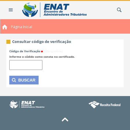
Ir
Busca
para
o
conteúdo.
Página Inicial
|
Ir
para
Consultar código de verificação
a
Código de Verificação
(Obrigatório)
navegação
Informe o códido como consta no certificado.