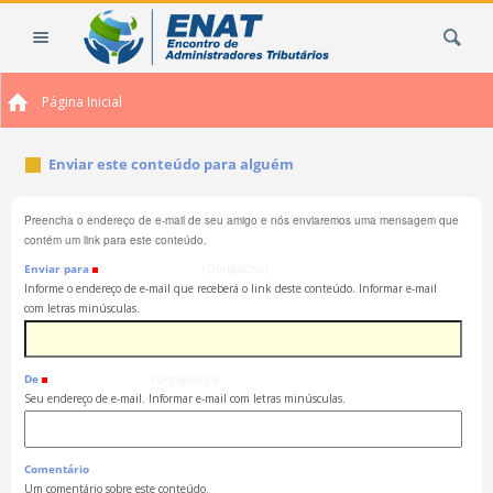
Ir
Busca
para
o
conteúdo.
Página Inicial
|
Ir
para
Enviar este conteúdo para alguém
a
navegação
Preencha o endereço de e-mail de seu amigo e nós enviaremos uma mensagem que
contém um link para este conteúdo.
Enviar para
(Obrigatório)
Informe o endereço de e-mail que receberá o link deste conteúdo. Informar e-mail
com letras minúsculas.
De
(Obrigatório)
Seu endereço de e-mail. Informar e-mail com letras minúsculas.
Comentário
Um comentário sobre este conteúdo.