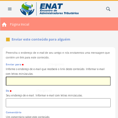
Ir
Busca
para
o
conteúdo.
Página Inicial
|
Ir
para
Enviar este conteúdo para alguém
a
navegação
Preencha o endereço de e-mail de seu amigo e nós enviaremos uma mensagem que
contém um link para este conteúdo.
Enviar para
(Obrigatório)
Informe o endereço de e-mail que receberá o link deste conteúdo. Informar e-mail
com letras minúsculas.
De
(Obrigatório)
Seu endereço de e-mail. Informar e-mail com letras minúsculas.
Comentário
Um comentário sobre este conteúdo.