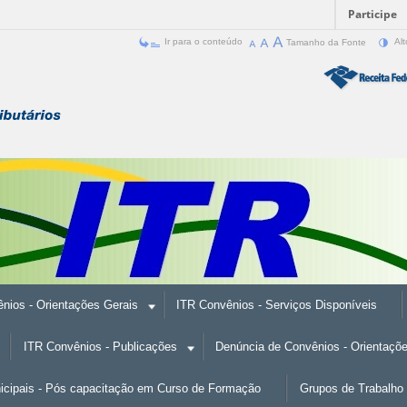
Participe
Ir para o conteúdo
Tamanho da Fonte
Alt
nios - Orientações Gerais
ITR Convênios - Serviços Disponíveis
ITR Convênios - Publicações
Denúncia de Convênios - Orientaçõ
nicipais - Pós capacitação em Curso de Formação
Grupos de Trabalho