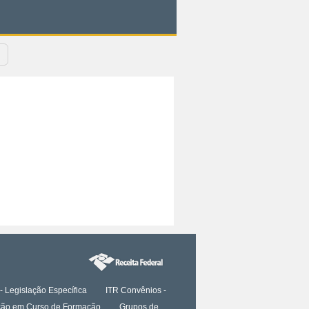
- Legislação Específica
ITR Convênios -
tação em Curso de Formação
Grupos de