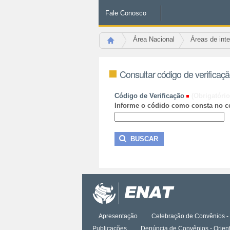
Fale Conosco
Área Nacional
Áreas de int
Consultar código de verificaç
Código de Verificação
(Obrigatório
Informe o códido como consta no ce
Apresentação
Celebração de Convênios - 
Publicações
Denúncia de Convênios - Orien