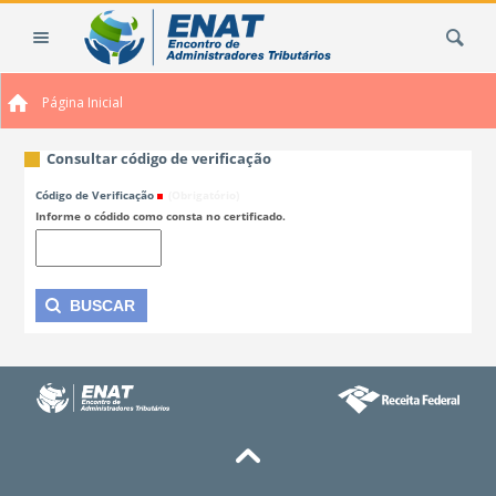
Ir
Busca
para
o
conteúdo.
Página Inicial
|
Ir
para
Consultar código de verificação
a
Código de Verificação
(Obrigatório)
navegação
Informe o códido como consta no certificado.