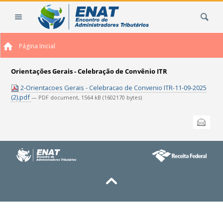
Ir
Busca
para
o
conteúdo.
Página Inicial
|
Ir
para
Orientações Gerais - Celebração de Convênio ITR
a
2-Orientacoes Gerais - Celebracao de Convenio ITR-11-09-2025
navegação
(2).pdf
— PDF document, 1564 kB (1602170 bytes)
Ações
Enviar
do
documento