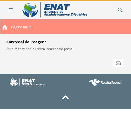
Ir
Busca
para
o
conteúdo.
Página Inicial
|
Ir
para
Carrossel de Imagens
a
Atualmente não existem itens nessa pasta.
navegação
Ações
Enviar
do
documento