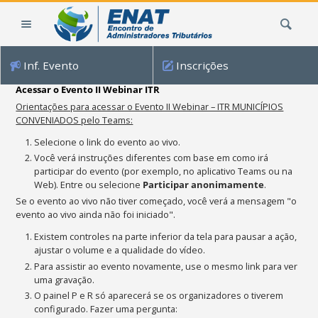
Ir
Busca
para
o
conteúdo.
Inf. Evento
Inscrições
|
Ir
Acessar o Evento II Webinar ITR
para
Orientações para acessar o Evento II Webinar – ITR MUNICÍPIOS
a
CONVENIADOS pelo Teams:
navegação
Selecione o link do evento ao vivo.
Você verá instruções diferentes com base em como irá
participar do evento (por exemplo, no aplicativo Teams ou na
Web). Entre ou selecione
Participar anonimamente
.
Se o evento ao vivo não tiver começado, você verá a mensagem "o
evento ao vivo ainda não foi iniciado".
Existem controles na parte inferior da tela para pausar a ação,
ajustar o volume e a qualidade do vídeo.
Para assistir ao evento novamente, use o mesmo link para ver
uma gravação.
O painel P e R só aparecerá se os organizadores o tiverem
configurado. Fazer uma pergunta: