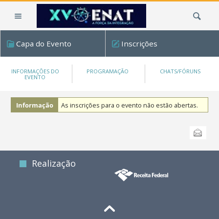
Ir
Busca
para
o
conteúdo.
Capa do Evento
Inscrições
|
Ir
para
INFORMAÇÕES DO
PROGRAMAÇÃO
CHATS/FÓRUNS
EVENTO
a
navegação
Informação
As inscrições para o evento não estão abertas.
Ações
Enviar
do
documento
Realização