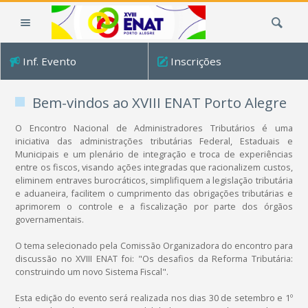
Ir
Busca
para
o
conteúdo.
Inf. Evento
Inscrições
|
Ir
para
Bem-vindos ao XVIII ENAT Porto Alegre
a
O Encontro Nacional de Administradores Tributários é uma
navegação
iniciativa das administrações tributárias Federal, Estaduais e
Municipais e um plenário de integração e troca de experiências
entre os fiscos, visando ações integradas que racionalizem custos,
eliminem entraves burocráticos, simplifiquem a legislação tributária
e aduaneira, facilitem o cumprimento das obrigações tributárias e
aprimorem o controle e a fiscalização por parte dos órgãos
governamentais.
O tema selecionado pela Comissão Organizadora do encontro para
discussão no XVIII ENAT foi: "Os desafios da Reforma Tributária:
construindo um novo Sistema Fiscal".
Esta edição do evento será realizada nos dias 30 de setembro e 1º