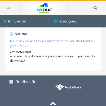
Ir
Busca
para
o
conteúdo.
Inf. Evento
Inscrições
|
Ir
para
Notícias
a
Novo link de acesso à transmissão on-line do Módulo I
navegação
(27/11/2024)
27/11/2023 11:00
Alterado o link do Youtube para transmissão do primeiro dia
do XVI ENAT.
Realização