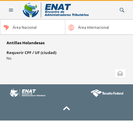
Cambiar
Buscar
a
contenido.
|
Área Nacional
Área Internacional
Saltar
a
navegación
Antillas Holandesas
Requerir CPF / UF (ciudad)
:
No
Acciones
Enviar esta
de
Documento