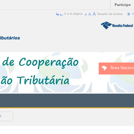
Participe
Ir a la página
Tamaño de la letra
A
Área Nacion
s