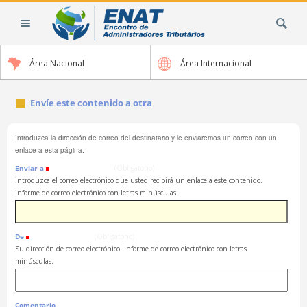
Cambiar
Buscar
a
contenido.
|
Área Nacional
Área Internacional
Saltar
a
navegación
Envíe este contenido a otra
Introduzca la dirección de correo del destinatario y le enviaremos un correo con un
enlace a esta página.
Enviar a
(Obligatorio)
Introduzca el correo electrónico que usted recibirá un enlace a este contenido.
Informe de correo electrónico con letras minúsculas.
De
(Obligatorio)
Su dirección de correo electrónico. Informe de correo electrónico con letras
minúsculas.
Comentario