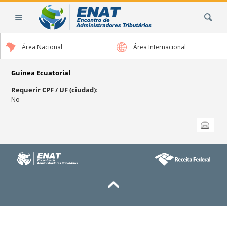
Cambiar
Buscar
a
contenido.
|
Área Nacional
Área Internacional
Saltar
a
navegación
Guinea Ecuatorial
Requerir CPF / UF (ciudad)
:
No
Acciones
Enviar esta
de
Documento