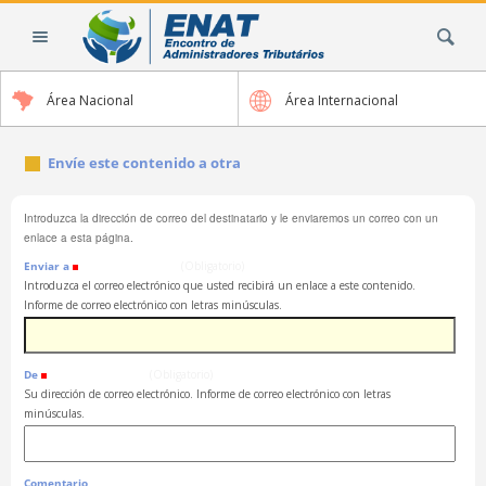
Cambiar
Buscar
a
contenido.
|
Área Nacional
Área Internacional
Saltar
a
navegación
Envíe este contenido a otra
Introduzca la dirección de correo del destinatario y le enviaremos un correo con un
enlace a esta página.
Enviar a
(Obligatorio)
Introduzca el correo electrónico que usted recibirá un enlace a este contenido.
Informe de correo electrónico con letras minúsculas.
De
(Obligatorio)
Su dirección de correo electrónico. Informe de correo electrónico con letras
minúsculas.
Comentario