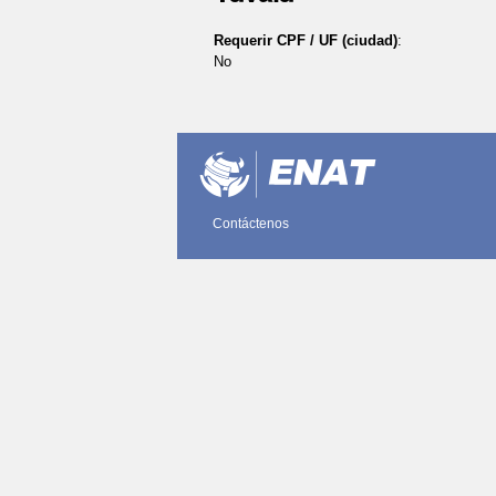
Requerir CPF / UF (ciudad)
:
No
Acciones
de
Documento
Contáctenos