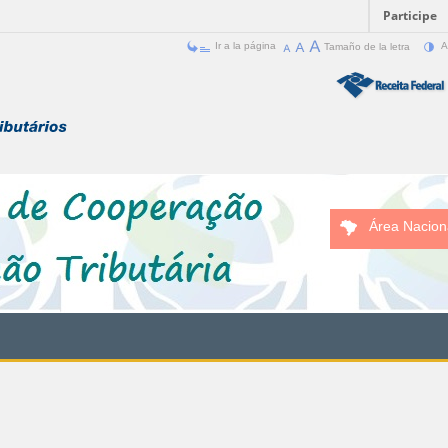
Participe
Ir a la página
Tamaño de la letra
A
Área Nacion