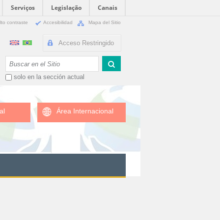
Serviços
Legislação
Canais
lto contraste
Accesibilidad
Mapa del Sitio
Acceso Restringido
Buscar
solo en la sección actual
al
Área Internacional