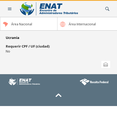
Cambiar
Buscar
a
contenido.
|
Área Nacional
Área Internacional
Saltar
a
navegación
Ucrania
Requerir CPF / UF (ciudad)
:
No
Acciones
Enviar esta
de
Documento