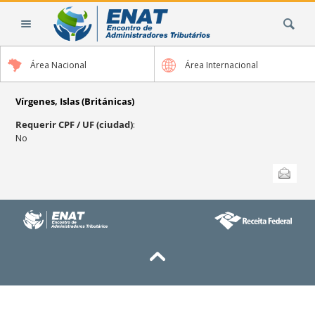
Cambiar
Buscar
a
contenido.
|
Área Nacional
Área Internacional
Saltar
a
navegación
Vírgenes, Islas (Británicas)
Requerir CPF / UF (ciudad)
:
No
Acciones
Enviar esta
de
Documento