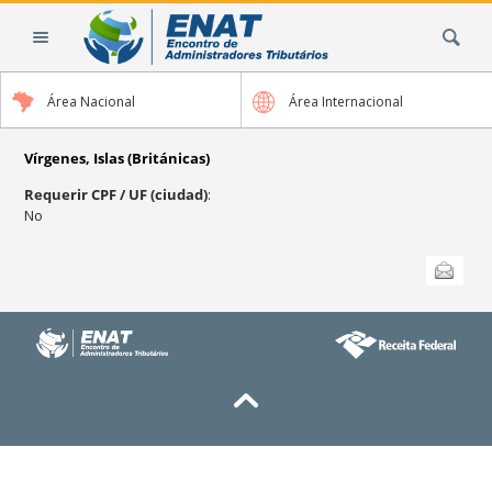
Cambiar
Buscar
a
contenido.
|
Área Nacional
Área Internacional
Saltar
a
navegación
Vírgenes, Islas (Británicas)
Requerir CPF / UF (ciudad)
:
No
Acciones
Enviar esta
de
Documento