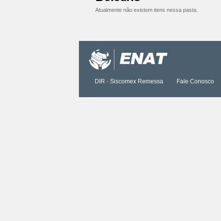
Atualmente não existem itens nessa pasta.
Ações
do
documento
DIR - Siscomex Remessa
Fale Conosco