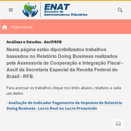
Ir
Busca
para
o
conteúdo.
Página Inicial
|
Ir
para
Análises e Estudos - Ascif/RFB
a
Nesta página estão diponibilizados trabalhos
navegação
baseados no Relatório Doing Business realizados
pela Assessoria de Cooperação e Integração Fiscal -
Ascif da Secretaria Especial da Receita Federal do
Brasil - RFB.
Para acessar os trabalhos clique nos links abaixo, relativos a cada
um deles:
-
Avaliação do Indicador Pagamento de Impostos do Relatório
Doing Business - Lucro Real ou Lucro Presumido
Ações
Enviar
do
documento